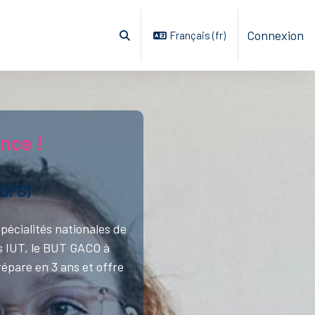
Connexion
Français ‎(fr)‎
Activer/désactiver la saisie de recherche
nce !
MDFS)
pécialités nationales de
ts IUT, le BUT GACO à
épare en 3 ans et offre