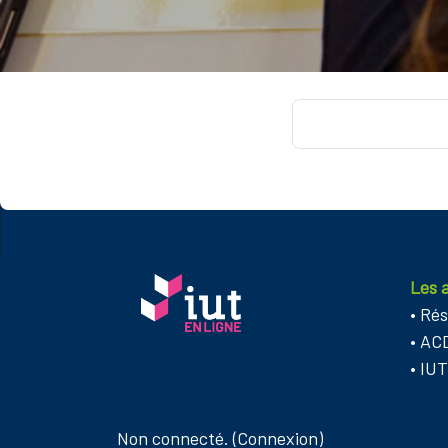
Les 
•
Rés
•
AC
•
IUT
Non connecté. (
Connexion
)