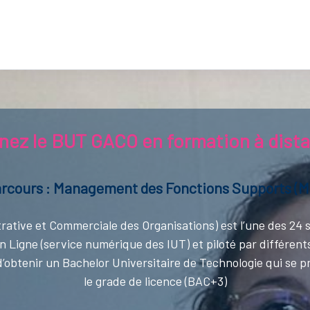
nez le BUT GACO en formation à dista
rcours : Management des Fonctions Supports (
ative et Commerciale des Organisations) est l’une des 24 s
 Ligne (service numérique des IUT) et piloté par différen
’obtenir un Bachelor Universitaire de Technologie qui se pr
le grade de licence (BAC+3)